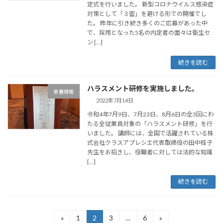
定式を行いました。 新型コロナウイルス感染症
対策として「３密」を避ける形での開催でし
た。 昨年に引き続き多くのご応募があった中
で、採用となった5名の内定者の面々は衛生セ
ン […]
続きを読む
ハラスメント研修を実施しました。
新着情報
2022年7月14日
令和4年7月9日、7月23日、8月6日の全3回にわ
たる全従業員対象の「ハラスメント研修」を行
いました。 講師には、全国で活躍されている株
式会社クラスアプレシエ代表取締役の田中桂子
先生をお招きし、役職者に対しては法的な知識
[…]
続きを読む
投
«
1
2
3
…
6
»
固
固
固
固