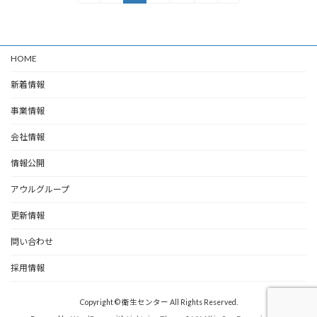
定
定
定
定
稿
ペ
ペ
ペ
ペ
ー
ー
ー
ー
の
ジ
ジ
ジ
ジ
HOME
ペ
ー
新着情報
ジ
事業情報
送
会社情報
り
情報公開
アウルグループ
更新情報
問い合わせ
採用情報
Copyright © 衛生センター All Rights Reserved.