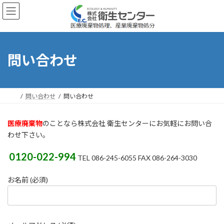
コ
ナ
ン
ビ
テ
ゲ
ン
ー
ツ
シ
へ
ョ
問い合わせ
ス
ン
キ
に
ッ
移
プ
動
問い合わせ
問い合わせ
医療廃棄物
のことなら株式会社 衛生センターにお気軽にお問い合
わせ下さい。
0120-022-994
TEL 086-245-6055 FAX 086-264-3030
お名前 (必須)