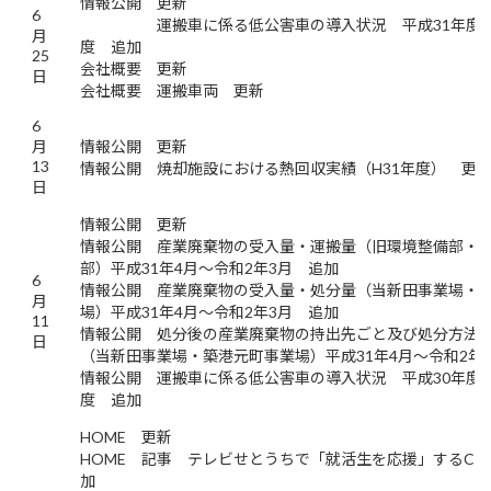
情報公開 更新
6
運搬車に係る低公害車の導入状況 平成31年度～
月
度 追加
25
会社概要 更新
日
会社概要 運搬車両 更新
6
月
情報公開 更新
13
情報公開 焼却施設における熱回収実績（H31年度） 更
日
情報公開 更新
情報公開 産業廃棄物の受入量・運搬量（旧環境整備部・O
部）平成31年4月～令和2年3月 追加
6
情報公開 産業廃棄物の受入量・処分量（当新田事業場・
月
場）平成31年4月～令和2年3月 追加
11
情報公開 処分後の産業廃棄物の持出先ごと及び処分方法
日
（当新田事業場・築港元町事業場）平成31年4月～令和2年
情報公開 運搬車に係る低公害車の導入状況 平成30年度～
度 追加
HOME 更新
HOME 記事 テレビせとうちで「就活生を応援」するC
加