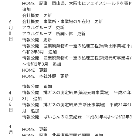
HOME 記事 岡山県、大阪市にフェイスシールドを寄
追加
会社概要 更新
会社概要 事業所・事業場の所在地 更新
6
月
アウルグループ 更新
8
アウルグループ 所属団体 更新
日
情報公開 更新
情報公開 産業廃棄物の一連の処理工程(当新田事業場)平成3
令和2年3月 追加
情報公開 産業廃棄物の一連の処理工程(築港元町事業場)平成
～令和2年3月 追加
HOME 更新
HOME 本社外観 更新
情報公開 追加
情報公開 排ガスの測定結果(築港元町事業場) 平成31年4
4
月
3月 追加
6
情報公開 排ガスの測定結果(当新田事業場) 平成31年4月
日
月 追加
情報公開 ばいじんの除去記録 平成31年4月～令和2年3
4
HOME 更新
月
HOME 記事 北長瀬保育園が開園 追加