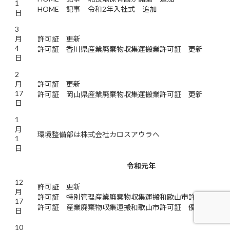
1
HOME 記事 令和2年入社式 追加
日
3
月
許可証 更新
4
許可証 香川県産業廃棄物収集運搬業許可証 更新
日
2
月
許可証 更新
17
許可証 岡山県産業廃棄物収集運搬業許可証 更新
日
1
月
環境整備部は株式会社カロスアウラへ
1
日
令和元年
12
許可証 更新
月
許可証 特別管理産業廃棄物収集運搬和歌山市許可証 優
17
許可証 産業廃棄物収集運搬和歌山市許可証 優良認定 
日
10