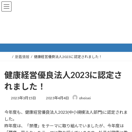
コ
ナ
ン
ビ
テ
ゲ
ン
ー
ツ
シ
へ
ョ
新着情報
ス
ン
キ
に
ッ
移
プ
動
新着情報
健康経営優良法人2023に認定されました！
健康経営優良法人2023に認定さ
れました！
最
2023年3月15日
2023年4月4日
oheisei
終
更
今年度も、健康経営優良法人2023(中小規模法人部門)に認定されま
新
日
した。
時
昨年度は、「禁煙」をテーマに取り組んでいましたが、今年度は
: