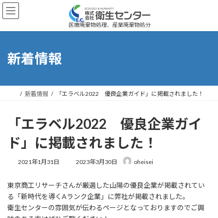
コ
ナ
ン
ビ
テ
ゲ
ン
ー
ツ
シ
へ
ョ
新着情報
ス
ン
キ
に
ッ
移
プ
動
新着情報
「エラベル2022 優良企業ガイド」に掲載されました！
「エラベル2022 優良企業ガイ
ド」に掲載されました！
最
2021年1月31日
2023年3月30日
oheisei
終
更
東京商工リサーチさんが厳選した山陽の優良企業が掲載されてい
新
日
る「新時代を導くAランク企業」に弊社が掲載されました。
時
衛生センターの雰囲気が伝わるページとなっておりますのでご興
: