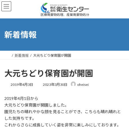
コ
ナ
ン
ビ
テ
ゲ
ン
ー
ツ
シ
へ
ョ
新着情報
ス
ン
キ
に
ッ
移
プ
動
新着情報
大元ちどり保育園が開園
大元ちどり保育園が開園
最
2019年4月3日
2023年3月30日
oheisei
終
更
2019年4月1日から
新
日
大元ちどり保育園が開園しました。
時
園児たちの晴れやかな顔を見ることができ、こちらも晴れ晴れと
:
した気持ちです。
これからさらに成長していく姿を非常に楽しみにしております。