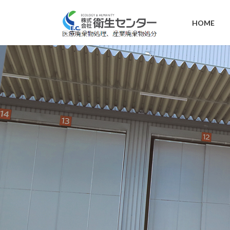
コ
ナ
ン
ビ
HOME
テ
ゲ
ン
ー
ツ
シ
へ
ョ
ス
ン
キ
に
ッ
移
プ
動