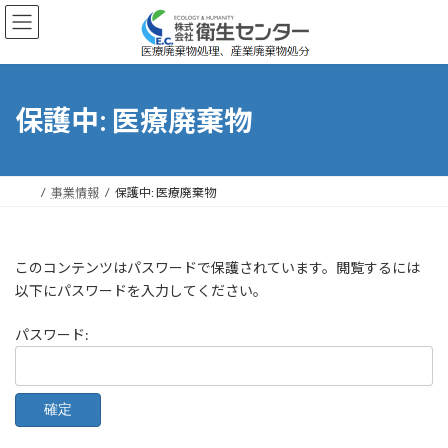
コ
ナ
ン
ビ
テ
ゲ
ン
ー
ツ
シ
へ
ョ
保護中: 医療廃棄物
ス
ン
キ
に
ッ
移
プ
動
事業情報
保護中: 医療廃棄物
このコンテンツはパスワードで保護されています。閲覧するには
以下にパスワードを入力してください。
パスワード: